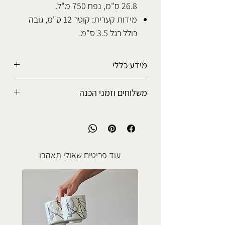
26.8 ס"מ, נפח 750 מ"ל.
מידות קערית: קוטר 12 ס"מ, גובה
כולל רגל 3.5 ס"מ.
מידע כללי
הכלים מיוצרים בעבודת יד ולכל מוצר
משלוחים וזמני הכנה
אופי ייחודי משלו.
יתכנו שינויים בצבעים ואופי נזילתם על גבי
אפשרויות המשלוח
הכלי, כמו כן יתכנו סטיות קלות במידות.
• איסוף עצמי מהסטודיו: ללא עלות.
כל הגלזורות מפתוחות ומיוצרות בסטודיו
• נקודת איסוף קרובה לביתך: 5-7 ימי
והן בטוחות לשימוש עם אוכל ושתיה חמה
עסקים, 25 ש"ח.
עוד פריטים שאולי תאהבו
או קרה.
• שליח עד הבית: 3-5 ימי עסקים, 50 ש"ח.
הכלים עמידים במדיח כלים, בתנור אפיה
ובמיקרוגל, אלא אם כן יצויין אחרת.
זמני הכנה
שימו לב, החומר הקרמי רגיש להפרשי
כלי הקרמיקה בחנות מיוצרים בעבודת יד
טמפרטורות ולכן אין להכניס כלי קר
באהבה רבה, תוך תשומת לב לכל פרט.