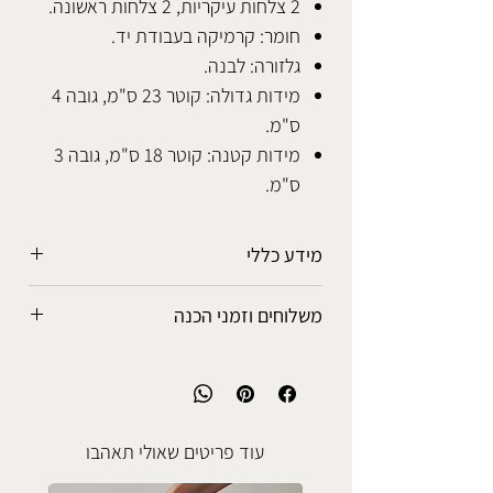
2 צלחות עיקריות, 2 צלחות ראשונה.
חומר: קרמיקה בעבודת יד.
גלזורה: לבנה.
מידות גדולה: קוטר 23 ס"מ, גובה 4
ס"מ.
מידות קטנה: קוטר 18 ס"מ, גובה 3
ס"מ.
מידע כללי
הכלים מיוצרים בעבודת יד ולכל מוצר
משלוחים וזמני הכנה
אופי ייחודי משלו.
יתכנו שינויים בצבעים ואופי נזילתם על גבי
אפשרויות המשלוח
הכלי, כמו כן יתכנו סטיות קלות במידות.
• איסוף עצמי מהסטודיו: ללא עלות.
כל הגלזורות מפתוחות ומיוצרות בסטודיו
• נקודת איסוף קרובה לביתך: 5-7 ימי
והן בטוחות לשימוש עם אוכל ושתיה חמה
עסקים, 25 ש"ח.
עוד פריטים שאולי תאהבו
או קרה.
• שליח עד הבית: 3-5 ימי עסקים, 50 ש"ח.