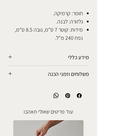
חומר: קרמיקה.
גלזורה: לבנה.
מידות: קוטר 7 ס"מ, גובה 8.5 ס"מ,
נפח 240 מ"ל.
מידע כללי
הכלים מיוצרים בעבודת יד ולכל מוצר
משלוחים וזמני הכנה
אופי ייחודי משלו.
יתכנו שינויים בצבעים ואופי נזילתם על גבי
אפשרויות המשלוח
הכלי, כמו כן יתכנו סטיות קלות במידות.
• איסוף עצמי מהסטודיו: ללא עלות.
כל הגלזורות מפתוחות ומיוצרות בסטודיו
• נקודת איסוף קרובה לביתך: 5-7 ימי
והן בטוחות לשימוש עם אוכל ושתיה חמה
עסקים, 25 ש"ח.
עוד פריטים שאולי תאהבו
או קרה.
• שליח עד הבית: 3-5 ימי עסקים, 50 ש"ח.
הכלים עמידים במדיח כלים, בתנור אפיה
ובמיקרוגל, אלא אם כן יצויין אחרת.
זמני הכנה