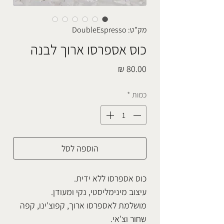
מק"ט: DoubleEspresso
כוס אספרסו ארוך לבנה
מחיר
כמות
*
הוספה לסל
כוס אספרסו ללא ידית.
עיצוב מינימליסטי, נקי ומעודן.
מושלמת לאספרסו ארוך, קפוצ'ינו, קפה
שחור וצ'אי.