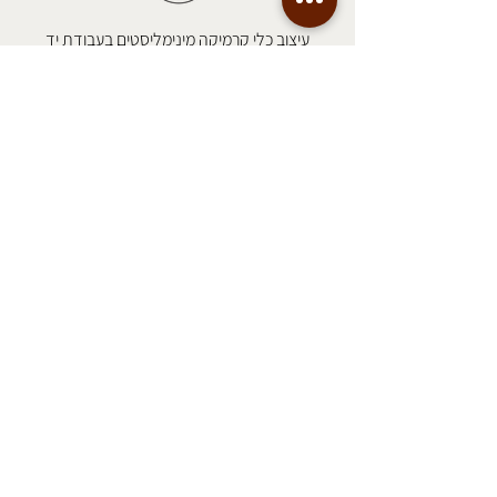
עיצוב כלי קרמיקה מינימליסטים בעבודת יד
צילומים לאתר טל סיוון-ציפורין
לכל הכלים
מידע שימושי
משלוחים
אודות
צרו קשר
שאלות ותשובות
תקנון אתר
שירות לקוחות
zoohara@gmail.com
כתובת הסטודיו
מושב ערוגות