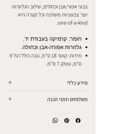
צבעי אפור/אבן וכחולים, שילוב הגלזורות
יוצר צבעוניות משתנה וכל קערה היא
one-of-a-kind.
חומר: קרמיקה בעבודת יד.
גלזורות אפורה-אבן וכחולה.
מידות: קוטר 18 ס"מ, גובה כולל רגל 9
ס"מ, עומק 7 ס"מ.
מידע כללי
הכלים מיוצרים בעבודת יד ולכל מוצר
משלוחים וזמני הכנה
אופי ייחודי משלו.
יתכנו שינויים בצבעים ואופי נזילתם על גבי
אפשרויות המשלוח
הכלי, כמו כן יתכנו סטיות קלות במידות.
• איסוף עצמי מהסטודיו: ללא עלות.
כל הגלזורות מפתוחות ומיוצרות בסטודיו
• נקודת איסוף קרובה לביתך: 5-7 ימי