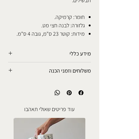
תבשילים.
חומר: קרמיקה.
גלזורה: לבנה חצי מט.
מידות: קוטר 23 ס"מ, גובה 4 ס"מ.
מידע כללי
הכלים מיוצרים בעבודת יד ולכל מוצר
משלוחים וזמני הכנה
אופי ייחודי משלו.
יתכנו שינויים בצבעים ואופי נזילתם על גבי
אפשרויות המשלוח
הכלי, כמו כן יתכנו סטיות קלות במידות.
• איסוף עצמי מהסטודיו: ללא עלות.
כל הגלזורות מפתוחות ומיוצרות בסטודיו
• נקודת איסוף קרובה לביתך: 5-7 ימי
והן בטוחות לשימוש עם אוכל ושתיה חמה
עסקים, 25 ש"ח.
עוד פריטים שאולי תאהבו
או קרה.
• שליח עד הבית: 3-5 ימי עסקים, 50 ש"ח.
הכלים עמידים במדיח כלים, בתנור אפיה
ובמיקרוגל, אלא אם כן יצויין אחרת.
זמני הכנה