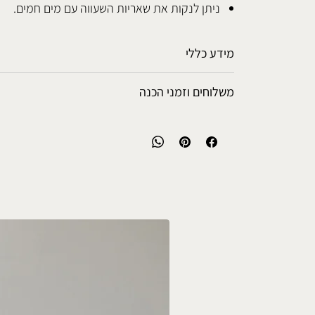
ניתן לנקות את שאריות השעווה עם מים חמים.
מידע כללי
הכלים מיוצרים בעבודת יד ולכל מוצר אופי ייחודי משל
משלוחים וזמני הכנה
יתכנו שינויים בצבעים ואופי נזילתם על גבי הכלי, כמו 
קלות במידות.
אפשרויות המשלוח
כל הגלזורות מפתוחות ומיוצרות בסטודיו והן בטוחות
• איסוף עצמי מהסטודיו: ללא עלות.
ושתיה חמה או קרה.
• נקודת איסוף קרובה לביתך: 5-7 ימי עסקים, 25 ש"ח.
הכלים עמידים במדיח כלים, בתנור אפיה ובמיקרוגל, אל
• שליח עד הבית: 3-5 ימי עסקים, 50 ש"ח.
אחרת.
שימו לב, החומר הקרמי רגיש להפרשי טמפרטורות ולכן
זמני הכנה
קר ישירות מהמקרר לתנור חם ולהפך.
כלי הקרמיקה בחנות מיוצרים בעבודת יד באהבה רב
אין לשים את המוצרים על אש גלויה!
לב לכל פרט.
חלק מהכלים זמינים במלאי וישלחו תוך מספר ימי עס
אחרים מיוצרים במיוחד עבורכם, עם זמני הכנה של 7-14 ימים.